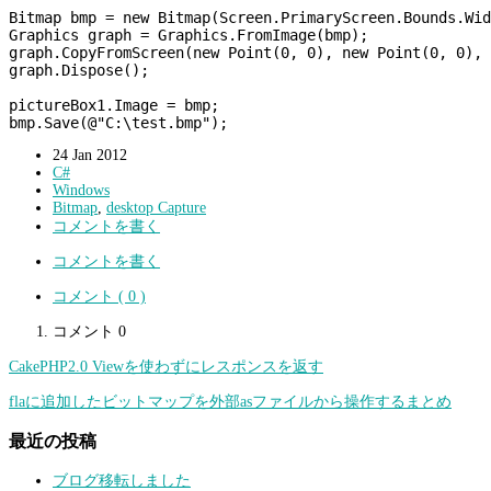
Bitmap bmp = new Bitmap(Screen.PrimaryScreen.Bounds.Wid
Graphics graph = Graphics.FromImage(bmp);

graph.CopyFromScreen(new Point(0, 0), new Point(0, 0), 
graph.Dispose();

pictureBox1.Image = bmp;

24
Jan
2012
C#
Windows
Bitmap
,
desktop Capture
コメントを書く
コメントを書く
コメント ( 0 )
コメント 0
CakePHP2.0 Viewを使わずにレスポンスを返す
flaに追加したビットマップを外部asファイルから操作するまとめ
最近の投稿
ブログ移転しました