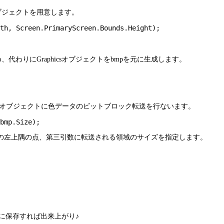
オブジェクトを用意します。
め、代わりにGraphicsオブジェクトをbmpを元に生成します。
enをBitmapオブジェクトに色データのビットブロック転送を行ないます。
の左上隅の点、第三引数に転送される領域のサイズを指定します。
ァイルに保存すれば出来上がり♪