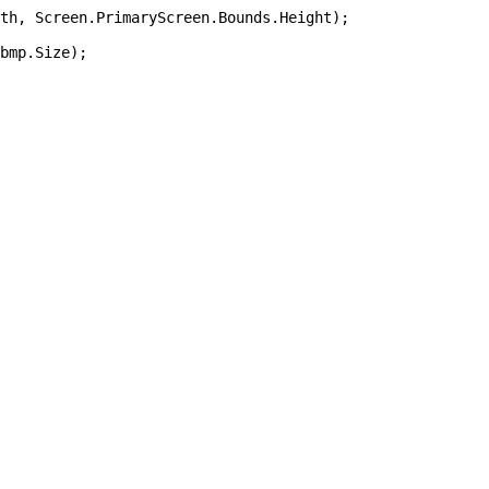
th, Screen.PrimaryScreen.Bounds.Height);

bmp.Size);
