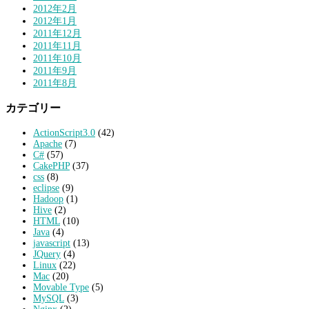
2012年2月
2012年1月
2011年12月
2011年11月
2011年10月
2011年9月
2011年8月
カテゴリー
ActionScript3.0
(42)
Apache
(7)
C#
(57)
CakePHP
(37)
css
(8)
eclipse
(9)
Hadoop
(1)
Hive
(2)
HTML
(10)
Java
(4)
javascript
(13)
JQuery
(4)
Linux
(22)
Mac
(20)
Movable Type
(5)
MySQL
(3)