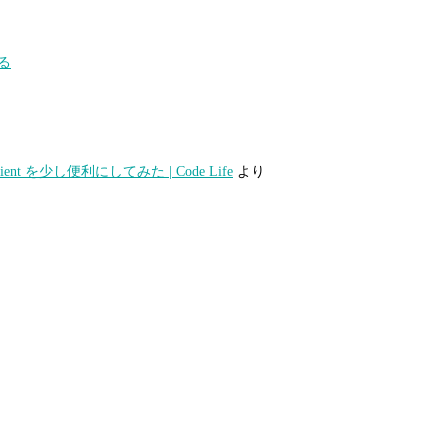
る
eClient を少し便利にしてみた | Code Life
より