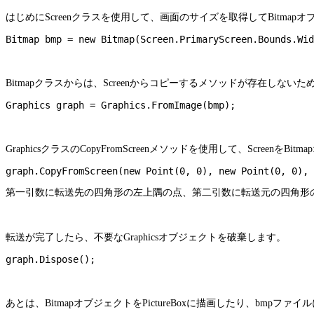
はじめにScreenクラスを使用して、画面のサイズを取得してBitmap
Bitmapクラスからは、Screenからコピーするメソッドが存在しないた
GraphicsクラスのCopyFromScreenメソッドを使用して、Scre
第一引数に転送先の四角形の左上隅の点、第二引数に転送元の四角形
転送が完了したら、不要なGraphicsオブジェクトを破棄します。
あとは、BitmapオブジェクトをPictureBoxに描画したり、bmpフ